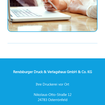
Rendsburger Druck & Verlagshaus GmbH & Co. KG
Ihre Druckerei vor Ort
Nikolaus-Otto-Straße 12
24783 Osterrönfeld